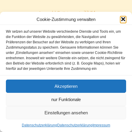
Leopold Gattringerstr. 77/11
Cookie-Zustimmung verwalten
2345 Brunn am Gebirge
Wir setzen auf unserer Website verschiedene Dienste und Tools ein, um
Telephone: (+43) 2236 / 311 344
die Funktion der Website zu gewährleisten, die Navigation und
Fax: (+43) 2236 / 311 344 20
Präferenzen der Besucher auf der Website zu verfolgen und Ihren
Zustimmungsstatus zu speichern. Genauere Informationen können Sie
unter „Einstellungen ansehen“ einsehen sowie unserer Cookie-Richtlinie
entnehmen. Insoweit wir weitere Dienste ein-setzen, die nicht zwingend für
den Betrieb der Website erforderlich sind (z. B. Google Maps), holen wir
Mehr Zeit
Galerie
Kontakt
hierfür auf der jeweiligen Unterseite Ihre Zustimmung ein
Impressum
Datenschutzerklärung
Akzeptieren
nur Funktionale
Einstellungen ansehen
Datenschutzerklärung
Datenschutzerklärung
Impressum