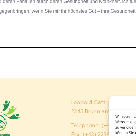
d deren Familien durch deren Gesundheit und Krankheit. Ich tu
gegenbringen, wenn Sie mir ihr höchstes Gut – ihre Gesundheit
Leopold Gattringerstr. 7
2345 Brunn am Gebirge
Wir setzen a
Website zu 
Telephone: (+43) 2236 / 
zu verfolge
können Sie 
Fax: (+43) 2236 / 311 344