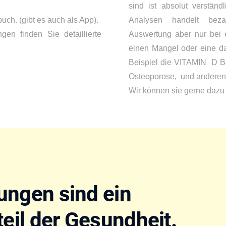
sind ist absolut verstän
ch. (gibt es auch als App).
Analysen handelt beza
gen finden Sie detaillierte
Auswertung aber nur bei 
einen Mangel oder eine da
Beispiel die VITAMIN D Be
Osteoporose, und anderen 
Wir können sie gerne dazu 
ungen sind ein
eil der Gesundheit.