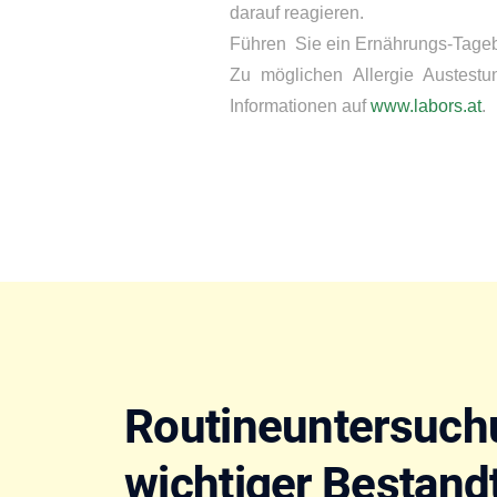
darauf reagieren.
Führen Sie ein Ernährungs-Tagebu
Zu möglichen Allergie Austestun
Informationen auf
www.labors.at
.
Routineuntersuch
wichtiger Bestandt