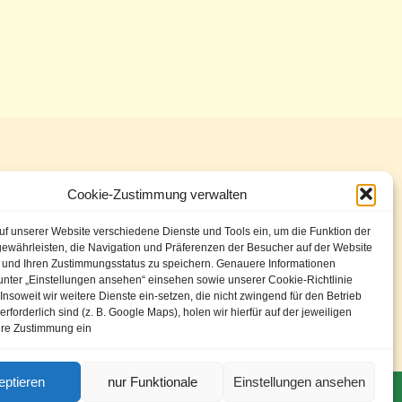
7/11
Cookie-Zustimmung verwalten
uf unserer Website verschiedene Dienste und Tools ein, um die Funktion der
gewährleisten, die Navigation und Präferenzen der Besucher auf der Website
311 344
n und Ihren Zustimmungsstatus zu speichern. Genauere Informationen
unter „Einstellungen ansehen“ einsehen sowie unserer Cookie-Richtlinie
 20
nsoweit wir weitere Dienste ein-setzen, die nicht zwingend für den Betrieb
rforderlich sind (z. B. Google Maps), holen wir hierfür auf der jeweiligen
hre Zustimmung ein
eptieren
nur Funktionale
Einstellungen ansehen