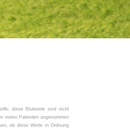
offe: diese Blutwerte sind nicht
von vielen Patienten angenommen
sen, ob diese Werte in Ordnung