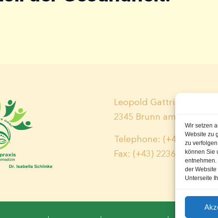
Leopold Gattringerstr. 7
2345 Brunn am Gebirge
Wir setzen a
Website zu 
Telephone: (+43) 2236 / 
zu verfolge
können Sie 
Fax: (+43) 2236 / 311 344
entnehmen. I
der Website e
Unterseite I
Akz